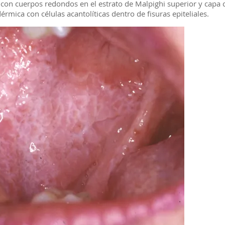
on cuerpos redondos en el estrato de Malpighi superior y capa c
érmica con células acantolíticas dentro de fisuras epiteliales.