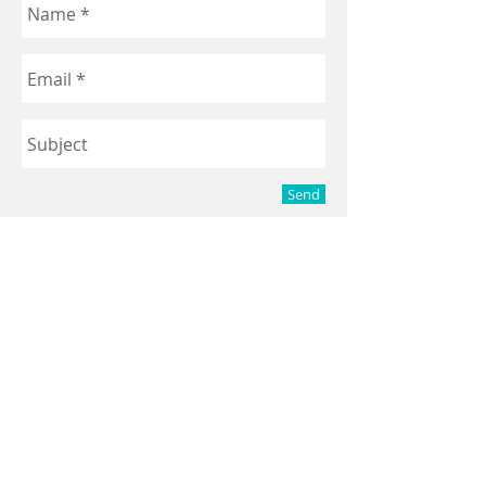
Send
© 2023 Sonrisas Seguras. Creado
con
Wix.com