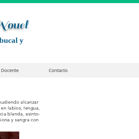
 Noue
l
bucal y
Docente
Contacto
pudiendo alcanzar
en labios, lengua,
cia blanda, asinto-
siona y sangra con