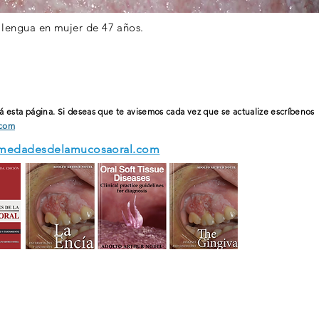
lengua en mujer de 47 años.
á esta página. Si deseas que te avisemos cada vez que se actualize
escríbenos
.com
medadesdelamucosaoral.com