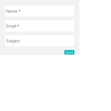
Send
© 2023 Sonrisas Seguras. Creado
con
Wix.com