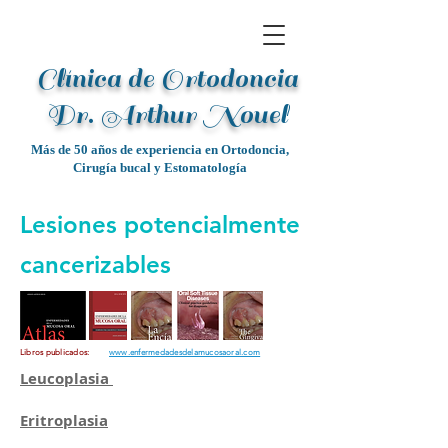
Clínica de Ortodoncia
Dr. Arthur Noue
l
Más de 50 años de experiencia en Ortodoncia,
Cirugía bucal y Estomatología
Lesiones potencialmente
cancerizables
Libros publicados:
www.enfermedadesdelamucosaoral.com
Leucoplasia
Eritroplasia