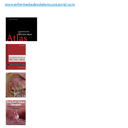
www.enfermedadesdelamucosaoral.com