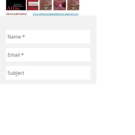
Libros publicados:
www.enfermedadesdelamucosaoral.com
Send
© 2023 Sonrisas Seguras. Creado
con
Wix.com