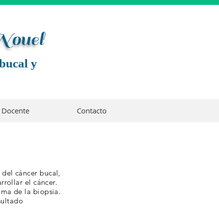
 Noue
l
bucal y
Docente
Contacto
 del cáncer bucal,
rrollar el cáncer.
oma de la biopsia.
sultado