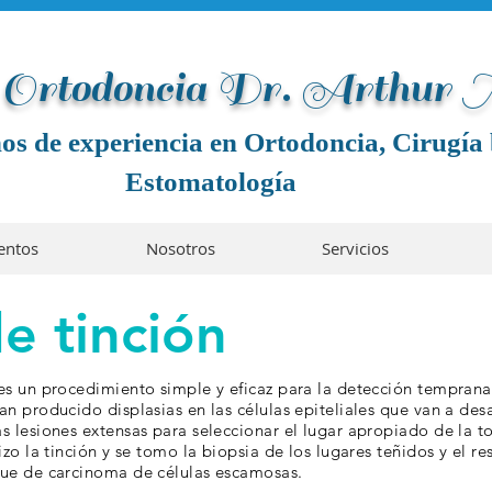
e Ortodoncia Dr. Arthur
os de experiencia en Ortodoncia, Cirugía 
Estomatología
entos
Nosotros
Servicios
e tinción
 es un
procedimiento
simple y eficaz para la detección temprana
 han producido
displasias en las células epiteliales que van a desa
as lesiones extensas para seleccionar el lugar apropiado de la t
izo la tinción y se tomo la biopsia de los lugares teñidos y el re
ue de carcinoma de células escamosas.