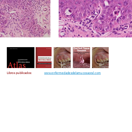
Libros publicados:
www.enfermedadesdelamucosaoral.com