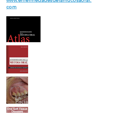
www.enfermedadesdelamucosaoral.
com