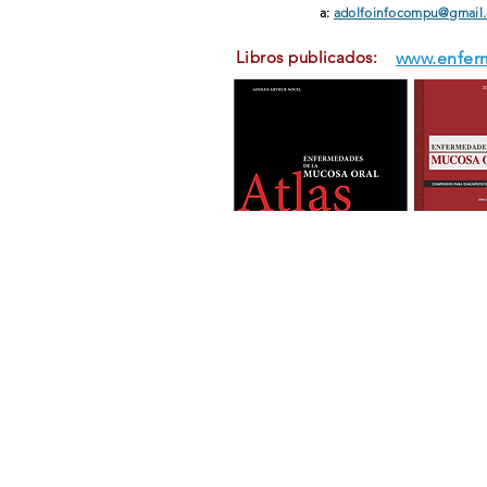
a:
adolfoinfocompu@gmail
Libros publicados:
www.enfer