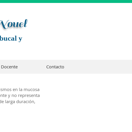
 Noue
l
bucal y
Docente
Contacto
tismos en la mucosa
nte y no representa
de larga duración,