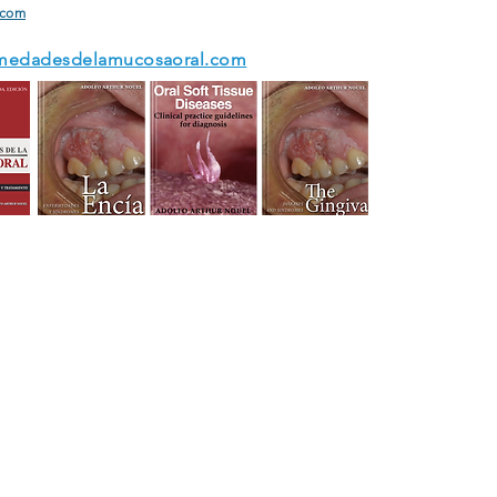
.com
medadesdelamucosaoral.com